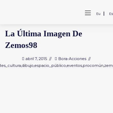
Saltar
al
Ver
contenido
Eu
Es
menú
de
la
La Última Imagen De
web
Zemos98
abril 7, 2015
Bora-Acciones
tes_cultura
,
dibujo
,
espacio_público
,
eventos
,
procomún
,
zem