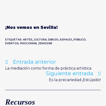
¡Nos vemos en Sevilla!
ETIQUETAS:
ARTES_CULTURA
,
DIBUJO
,
ESPACIO_PÚBLICO
,
EVENTOS
,
PROCOMÚN
,
ZEMOS98
Entrada anterior
Leer
más
artículos
La mediación como forma de práctica artística
Siguiente entrada
Es la precariedad ¡Estúpido!
Recursos