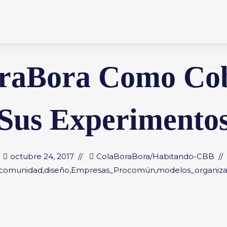
raBora Como Co
Sus Experimento
octubre 24, 2017
ColaBoraBora
/
Habitando-CBB
comunidad
,
diseño
,
Empresas_Procomún
,
modelos_organiza