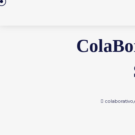
Saltar
al
contenido
ColaBo
colaborativo
,