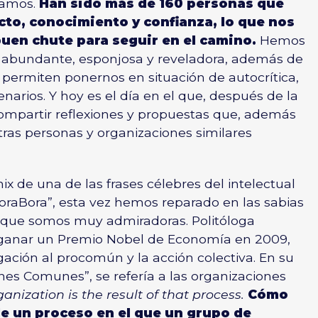
tamos.
Han sido más de 160 personas que
to, conocimiento y confianza, lo que nos
uen chute para seguir en el camino.
Hemos
a abundante, esponjosa y reveladora, además de
permiten ponernos en situación de autocrítica,
narios. Y hoy es el día en el que, después de la
compartir reflexiones y propuestas que, además
tras personas y organizaciones similares
 de una de las frases célebres del intelectual
oraBora”
, esta vez hemos reparado en las sabias
a que somos muy admiradoras. Politóloga
ganar un Premio Nobel de Economía en 2009,
igación al procomún y la acción colectiva. En su
enes Comunes”, se refería a las organizaciones
anization is the result of that process.
Cómo
de un proceso en el que un grupo de