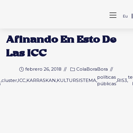
Saltar
al
Ver
contenido
Eu
menú
de
la
Afinando En Esto De
web
Las ICC
febrero 26, 2018
ColaBoraBora
políticas
te
,
cluster
,
ICC
,
KARRASKAN
,
KULTURSISTEMA
,
,
RIS3
,
a
públicas