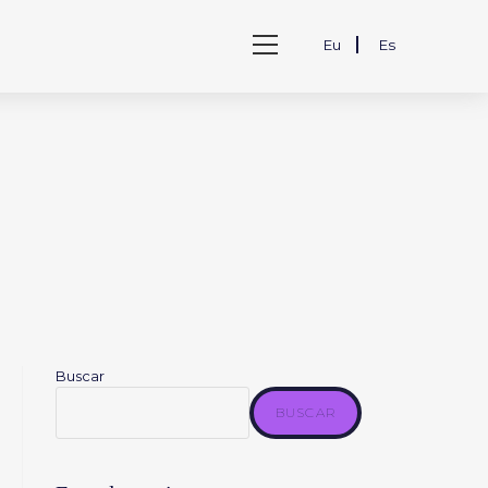
Ver
Eu
Es
menú
de
la
web
Buscar
BUSCAR