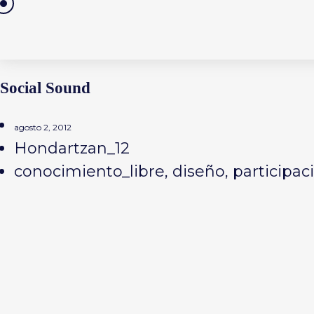
Saltar
al
contenido
Social Sound
agosto 2, 2012
Hondartzan_12
conocimiento_libre
,
diseño
,
participac