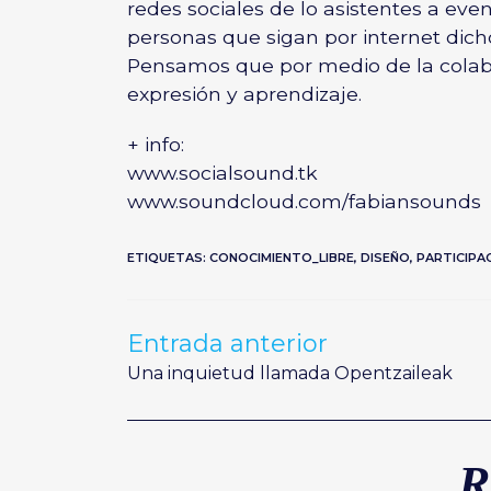
redes sociales de lo asistentes a eve
personas que sigan por internet dich
Pensamos que por medio de la colab
expresión y aprendizaje.
+ info:
www.socialsound.tk
www.soundcloud.com/fabiansounds
ETIQUETAS:
CONOCIMIENTO_LIBRE
,
DISEÑO
,
PARTICIPA
Entrada anterior
Leer
más
artículos
Una inquietud llamada Opentzaileak
R