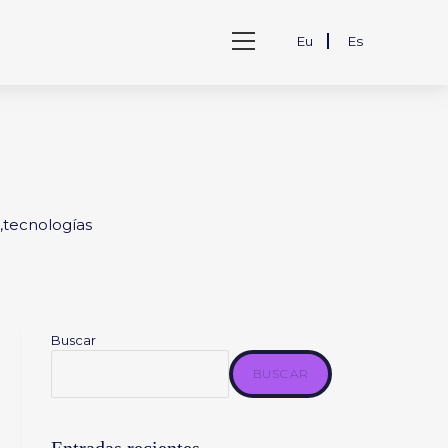
Ver
Eu
Es
menú
de
la
web
,
tecnologías
Buscar
BUSCAR