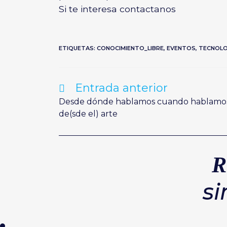
Si te interesa
contactanos
ETIQUETAS:
CONOCIMIENTO_LIBRE
,
EVENTOS
,
TECNOLO
Entrada anterior
Leer
más
artículos
Desde dónde hablamos cuando hablamo
de(sde el) arte
R
si