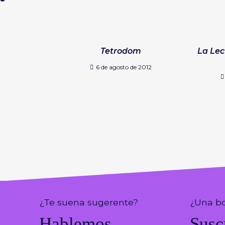
Tetrodom
La Lec
6 de agosto de 2012
¿Te suena sugerente?
¿Una bo
Hablemos
Susc