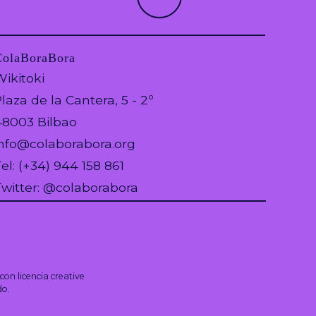
ColaBoraBora
ikitoki
laza de la Cantera, 5 - 2º
48003 Bilbao
info@colaborabora.org
el: (+34) 944 158 861
Twitter: @colaborabora
con licencia
creative
do.