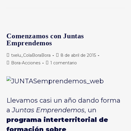
Metodologías,
Prácticas
Y
Motivaciones
Para
El
(proto)emprendizaje
Social
Comenzamos con Juntas
Emprendemos
Autor
Publicación
txelu_ColaBoraBora
8 de abril de 2015
de
de
Categoría
Comentarios
Bora-Acciones
1 comentario
la
la
de
de
entrada:
entrada:
la
la
entrada:
entrada:
Llevamos casi un año dando forma
a
Juntas Emprendemos
, un
programa interterritorial de
formación sobre