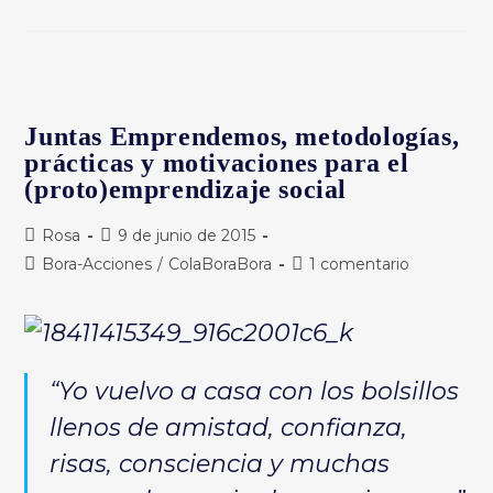
Juntas
Emprendemos
Que
Tanto
Nos
Gusta?
Juntas Emprendemos, metodologías,
prácticas y motivaciones para el
(proto)emprendizaje social
Autor
Publicación
Rosa
9 de junio de 2015
de
de
Categoría
Comentarios
Bora-Acciones
/
ColaBoraBora
1 comentario
la
la
de
de
entrada:
entrada:
la
la
entrada:
entrada:
“Yo vuelvo a casa con los bolsillos
llenos de amistad, confianza,
risas, consciencia y muchas