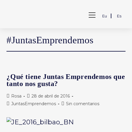
Saltar
al
Ver
contenido
Eu
Es
menú
de
la
web
#JuntasEmprendemos
¿Qué tiene Juntas Emprendemos que
tanto nos gusta?
Autor
Publicación
Rosa
28 de abril de 2016
de
de
Categoría
Comentarios
JuntasEmprendemos
Sin comentarios
la
la
de
de
entrada:
entrada:
la
la
entrada:
entrada: