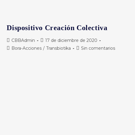
Dispositivo Creación Colectiva
Autor
Publicación
CBBAdmin
17 de diciembre de 2020
de
de
Categoría
Comentarios
Bora-Acciones
/
Transbiotika
Sin comentarios
la
la
de
de
entrada:
entrada:
la
la
entrada:
entrada: