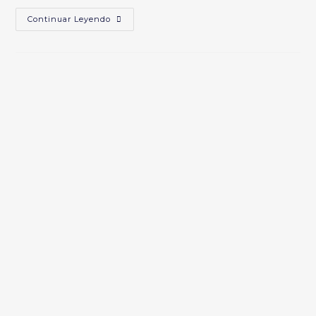
Conclusiones
Continuar Leyendo
Y
Una
Guía
Para
Transbiotika