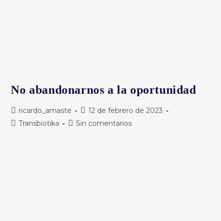
No abandonarnos a la oportunidad
Autor
Publicación
ricardo_amaste
12 de febrero de 2023
de
de
Categoría
Comentarios
Transbiotika
Sin comentarios
la
la
de
de
entrada:
entrada:
la
la
entrada:
entrada: