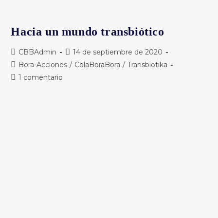
Hacia un mundo transbiótico
Autor
Publicación
CBBAdmin
14 de septiembre de 2020
de
de
Categoría
Bora-Acciones
/
ColaBoraBora
/
Transbiotika
la
la
de
Comentarios
1 comentario
entrada:
entrada:
la
de
entrada:
la
entrada: