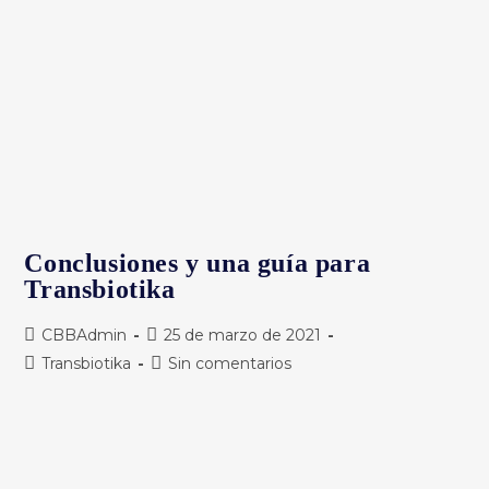
Conclusiones y una guía para
Transbiotika
Autor
Publicación
CBBAdmin
25 de marzo de 2021
de
de
Categoría
Comentarios
Transbiotika
Sin comentarios
la
la
de
de
entrada:
entrada:
la
la
entrada:
entrada: