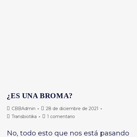
¿ES UNA BROMA?
Autor
Publicación
CBBAdmin
28 de diciembre de 2021
de
de
Categoría
Comentarios
Transbiotika
1 comentario
la
la
de
de
entrada:
entrada:
la
la
No, todo esto que nos está pasando
entrada:
entrada: