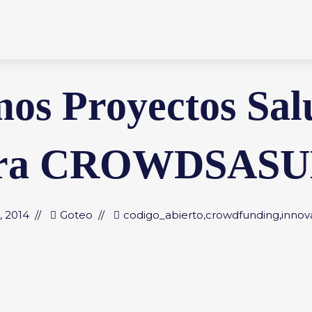
os Proyectos Sal
ra CROWDSAS
, 2014
Goteo
codigo_abierto
,
crowdfunding
,
innov