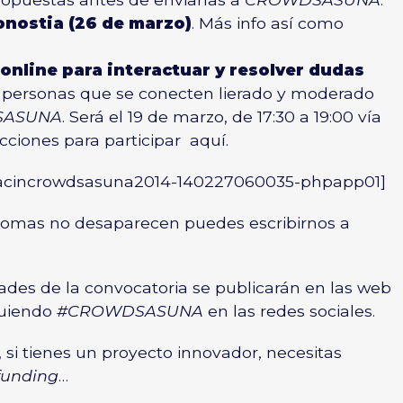
onostia (26 de marzo)
. Más info así como
online para interactuar y resolver dudas
as personas que se conecten lierado y moderado
SASUNA
. Será el 19 de marzo, de 17:30 a 19:00 vía
ucciones para participar
aquí
.
ntacincrowdsasuna2014-140227060035-phpapp01]
ntomas no desaparecen puedes escribirnos a
ades de la convocatoria se publicarán en las web
guiendo
#CROWDSASUNA
en las redes sociales.
, si tienes un proyecto innovador, necesitas
funding
…