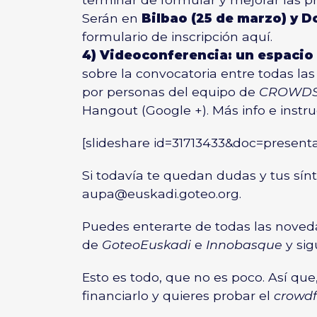
Serán en
Bilbao (25 de marzo) y D
formulario de inscripción
aquí
.
4) Videoconferencia: un espacio 
sobre la convocatoria entre todas l
por personas del equipo de
CROWD
Hangout (Google +). Más info e instr
[slideshare id=31713433&doc=prese
Si todavía te quedan dudas y tus sí
aupa@euskadi.goteo.org
.
Puedes enterarte de todas las noved
de
GoteoEuskadi
e
Innobasque
y si
Esto es todo, que no es poco. Así que
financiarlo y quieres probar el
crowd