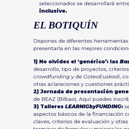
seleccionados se desarrollará entre
inclusive.
EL BOTIQUÍN
Dispones de diferentes herramientas 
presentarla en las mejores condicione
1) No olvides el ‘genérico’: las
Ba
desarrollo, tipo de proyectos, criteri
crowdfunding
y de
GoteoEuskadi
, c
otras aclaraciones y cuestiones prácti
2) Jornada de presentación
gene
de
BEAZ
(Bilbao).
Aquí
puedes inscribi
3) Talleres
LEARNIGbyFUNDING
:
se
aspectos básicos de la financiación co
claves, criterios de evaluación y otra
terminar de formular y mejorar las p