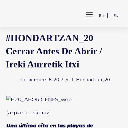
Saltar
al
Ver
contenido
Eu
Es
menú
de
la
#HONDARTZAN_20
web
Cerrar Antes De Abrir /
Ireki Aurretik Itxi
diciembre 18, 2013
Hondartzan_20
(
azpian euskaraz
)
Una última cita en las playas de