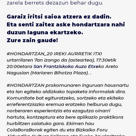
zarela berrets dezazun behar dugu.
Garaiz iritsi saioa atzera ez dadin.
Eta senti zaitez aske hondartzara nahi
duzun laguna ekartzeko.
Zure zain gaude!
#HONDARTZAN_20 IREKI AURRETIK ITXI
urtarrilaren 7an izango da (asteartea), 17:30etik
20:00etara
San Frantziskoko Auzo Etxe
ko Areto
Nagusian (Mariaren Bihotza Plaza). .
#HONDARTZAN prokomunaren inguruan hausnartu
eta lan egiteko aldizkako topaketa informalak dira.
Komunitate bat egituratzeko, sortzeko eta ekiteko
erreferentziazko eremua eratzeko helburua dugu,
norberaren esperientzia eta ezagutza oinarri
hartuta, kontzeptura eta bere aplikazio praktikora
hurbiltzen saiatuko gara. Ekimen hau
ColaBoraBorak egiten du eta Bizkaiko Foru