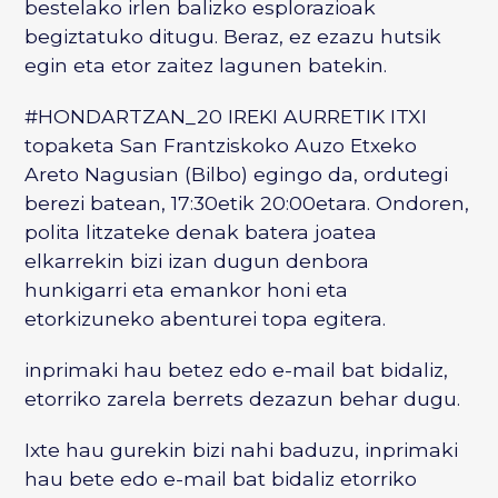
bestelako irlen balizko esplorazioak
begiztatuko ditugu. Beraz, ez ezazu hutsik
egin eta etor zaitez lagunen batekin.
#HONDARTZAN_20 IREKI AURRETIK ITXI
topaketa San Frantziskoko Auzo Etxeko
Areto Nagusian (Bilbo) egingo da, ordutegi
berezi batean, 17:30etik 20:00etara. Ondoren,
polita litzateke denak batera joatea
elkarrekin bizi izan dugun denbora
hunkigarri eta emankor honi eta
etorkizuneko abenturei topa egitera.
inprimaki hau betez edo e-mail bat bidaliz,
etorriko zarela berrets dezazun behar dugu.
Ixte hau gurekin bizi nahi baduzu,
inprimaki
hau bete
edo
e-mail bat bidaliz
etorriko