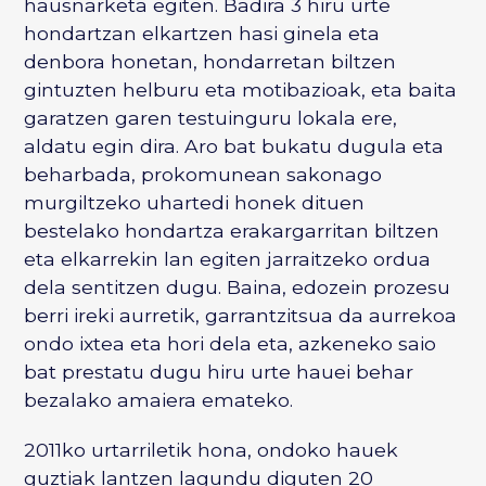
hausnarketa egiten. Badira 3 hiru urte
hondartzan elkartzen hasi ginela eta
denbora honetan, hondarretan biltzen
gintuzten helburu eta motibazioak, eta baita
garatzen garen testuinguru lokala ere,
aldatu egin dira. Aro bat bukatu dugula eta
beharbada, prokomunean sakonago
murgiltzeko uhartedi honek dituen
bestelako hondartza erakargarritan biltzen
eta elkarrekin lan egiten jarraitzeko ordua
dela sentitzen dugu. Baina, edozein prozesu
berri ireki aurretik, garrantzitsua da aurrekoa
ondo ixtea eta hori dela eta, azkeneko saio
bat prestatu dugu hiru urte hauei behar
bezalako amaiera emateko.
2011ko urtarriletik hona, ondoko hauek
guztiak lantzen lagundu diguten 20