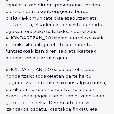
topaketa izan ditugu: prokomuna zer den
ulertzen eta sakontzen; geure burua
praktika-komunitate gisa ezagutzen eta
eratzen; eta, elkarleneko proiektuak modu
egokian eratzeko baliabideak aurkitzen.
#HONDARTZAN_20 bileran, aurreko saioak
berreikusiko ditugu eta bakoitzarentzat
funtsezkoak izan diren saio eta ikasteak
aukeratzen ausartuko gara.
#HONDARTZAN_20 ez da aurretik jada
hondartzako topaketetan parte hartu
dugunoi zuzendutako saio nostalgiko hutsa,
baizik eta noizbait hondartza zuzenean
ezagutzeko gogoa izan duten guztientzako
gonbidapen irekia. Denen artean bizi
izandakoa ospatu, ikasitakoa finkatu eta