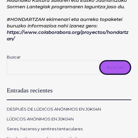
Aldundiko Kultura Sailaren eta Eusko Jaurlaritzako
Sormen Lantegiak programaren laguntza jaso du.
#HONDARTZAN ekimenari eta aurreko topaketei
buruzko informazioa nahi izanez gero:
https://www.colaborabora.org/proyectos/hondartz
an/
Buscar
BUSCAR
Entradas recientes
DESPUÉS DE LÚDICOS ANÓNIMOS EN J0K04N
LÚDICOS ANÓNIMOS EN J0K04N
Seres, haceres y sentires tentaculares