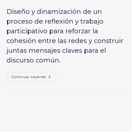
la
la
la
Diseño y dinamización de un
entrada:
entrada:
entrada:
proceso de reflexión y trabajo
participativo para reforzar la
cohesión entre las redes y construir
juntas mensajes claves para el
discurso común.
EL
Continuar Leyendo
TERCER
SECTOR
EN
LOS
PROCESOS
DE
GOBERNANZA
COLABORATIVA