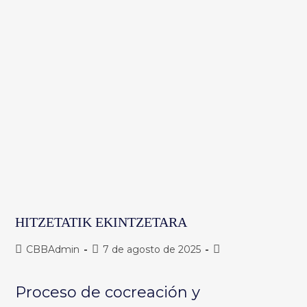
HITZETATIK EKINTZETARA
Autor
Publicación
Categoría
CBBAdmin
7 de agosto de 2025
de
de
de
la
la
la
Proceso de cocreación y
entrada:
entrada:
entrada: