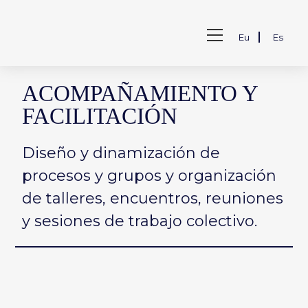
Saltar
al
Ver
contenido
Eu
Es
menú
de
la
web
ACOMPAÑAMIENTO Y
FACILITACIÓN
Diseño y dinamización de
procesos y grupos y organización
de talleres, encuentros, reuniones
y sesiones de trabajo colectivo.