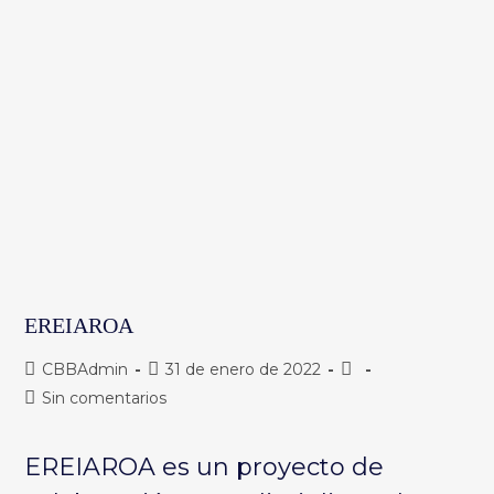
EREIAROA
Autor
Publicación
Categoría
CBBAdmin
31 de enero de 2022
de
de
de
Comentarios
Sin comentarios
la
la
la
de
entrada:
entrada:
entrada:
la
EREIAROA es un proyecto de
entrada: