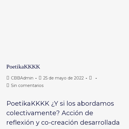
PoetikaKKKK
Autor
Publicación
Categoría
CBBAdmin
25 de mayo de 2022
de
de
de
Comentarios
Sin comentarios
la
la
la
de
entrada:
entrada:
entrada:
la
PoetikaKKKK ¿Y si los abordamos
entrada:
colectivamente? Acción de
reflexión y co-creación desarrollada