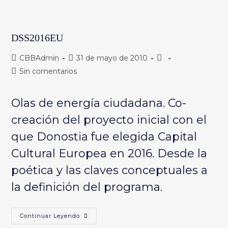
DSS2016EU
Autor
Publicación
Categoría
CBBAdmin
31 de mayo de 2010
de
de
de
Comentarios
Sin comentarios
la
la
la
de
entrada:
entrada:
entrada:
la
Olas de energía ciudadana. Co-
entrada:
creación del proyecto inicial con el
que Donostia fue elegida Capital
Cultural Europea en 2016. Desde la
poética y las claves conceptuales a
la definición del programa.
DSS2016EU
Continuar Leyendo