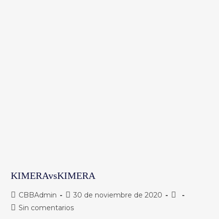
KIMERAvsKIMERA
Autor
Publicación
Categoría
CBBAdmin
30 de noviembre de 2020
de
de
de
Comentarios
Sin comentarios
la
la
la
de