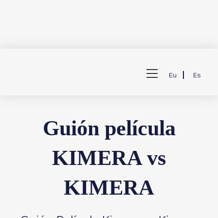
Saltar
al
Ver
contenido
Eu
Es
menú
de
la
web
Guión película
KIMERA vs
KIMERA