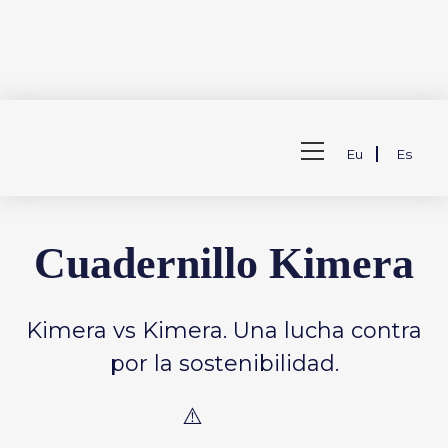
Saltar
al
Ver
contenido
Eu
Es
menú
de
la
web
Cuadernillo Kimera
Kimera vs Kimera. Una lucha contra
por la sostenibilidad.