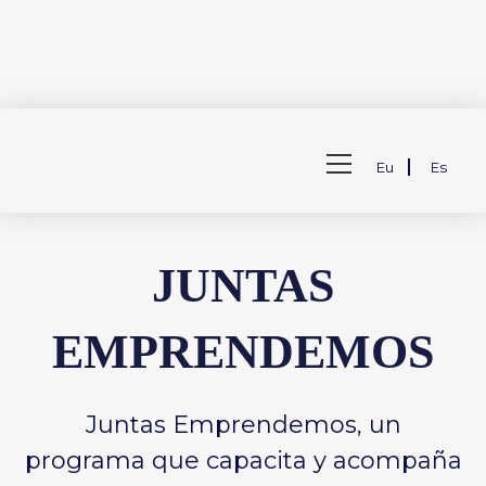
Saltar
al
Ver
contenido
Eu
Es
menú
de
la
web
JUNTAS
EMPRENDEMOS
Juntas Emprendemos, un
programa que capacita y acompaña