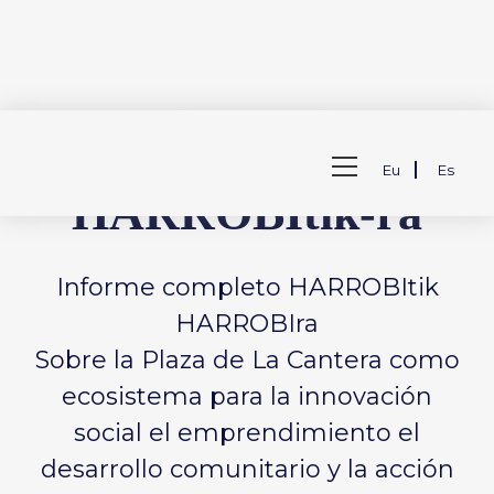
Saltar
InformeCompleto
al
Ver
contenido
Eu
Es
menú
HARROBItik-ra
de
la
web
Informe completo HARROBItik
HARROBIra
Sobre la Plaza de La Cantera como
ecosistema para la innovación
social el emprendimiento el
desarrollo comunitario y la acción